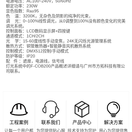
电源电压：AC100~240V，50/60Hz
额定功率：230W
显色指数：Ra≥95
色 温：3200K，无杂色及阴影的纯净的光束，
调 光：0~100%线性调光，从0调整到100%没有颜色变化的完美
调光系统。
控制面板：LCD数码显示屏+四按键
通道模式：1CH/2CH
光 学：15-60度线性手动变焦，24K无闪烁光源管理系统
散热方式：铜管散热器+智能静音风机散热系统
控制模式：DMX512控制/手动模式
防护等级：IP20
配 件 ：遮扉，电源线，信号线
灯光系统
中的F-COB200产品概述详细请与广州市方拓科技有限公
司联系。
工程案例
联系我们
产品中心
解决方案
让每一个用户都
为您提供贴心服
技术支持为您护
用心为您提供售