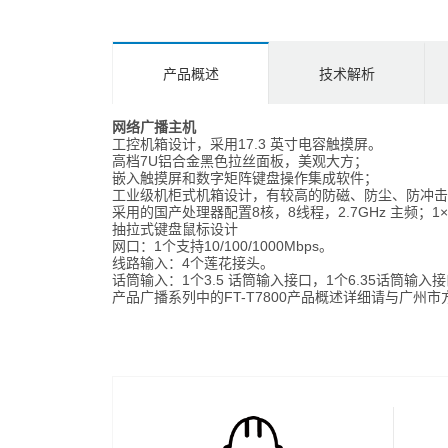
产品概述
技术解析
网络广播主机
工控机箱设计，采用17.3 英寸电容触摸屏。
高档7U铝合金黑色拉丝面板，美观大方；
嵌入触摸屏和数字矩阵键盘操作集成软件；
工业级机柜式机箱设计，有较高的防磁、防尘、防冲击
采用的国产处理器配置8核，8线程，2.7GHz 主频；1×2
抽拉式键盘鼠标设计
网口：1个支持10/100/1000Mbps。
线路输入：4个莲花接头。
话筒输入：1个3.5 话筒输入接口，1个6.35话筒输入
产品广播系列
中的FT-T7800产品概述详细请与广州