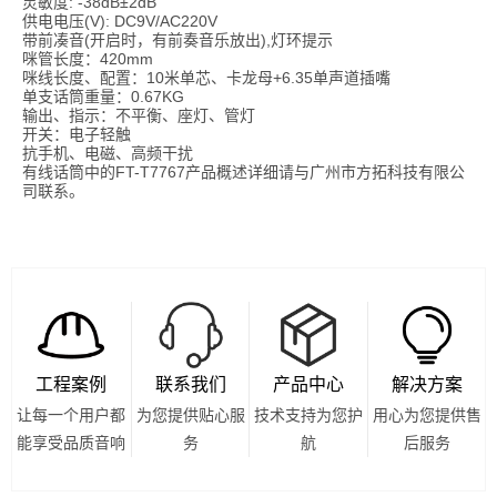
灵敏度: -38dB±2dB
供电电压(V): DC9V/AC220V
带前凑音(开启时，有前奏音乐放出),灯环提示
咪管长度：420mm
咪线长度、配置：10米单芯、卡龙母+6.35单声道插嘴
单支话筒重量：0.67KG
输出、指示：不平衡、座灯、管灯
开关：电子轻触
抗手机、电磁、高频干扰
有线话筒
中的FT-T7767产品概述详细请与广州市方拓科技有限公
司联系。
工程案例
联系我们
产品中心
解决方案
让每一个用户都
为您提供贴心服
技术支持为您护
用心为您提供售
能享受品质音响
务
航
后服务